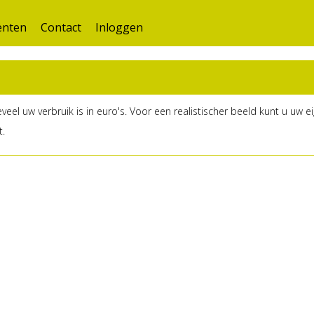
nten
Contact
Inloggen
el uw verbruik is in euro's. Voor een realistischer beeld kunt u uw eig
t.